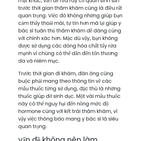
mặt khác, vấn đề rửa ráy cơ quan sinh sản
trước thời gian thăm khám cũng là điều rất
quan trọng. Việc đó không những giúp bạn
cảm thấy thoải mái, tự tin hơn mà lại giúp y
bác sĩ tuân thủ thăm khám dễ dàng cùng
với chính xác hơn. Mặc dù vậy, bạn không
được sử dụng các dòng hóa chất tẩy rửa
mạnh vì chúng có thể dẫn đến tổn thương
da và niêm mạc.
Trước thời gian đi khám, đàn ông cũng
buộc phải mang theo thông tin về các
mẫu thuốc từng sử dụng, đặc thù là những
thuốc giúp đở sinh dục. Một vài mẫu thuốc
này có thể nguy hại đến nồng mức độ
hormone cùng với kết trái thăm khám, vì
vậy việc thông báo mang y bác sĩ là siêu
quan trọng.
vấn đề không nên làm