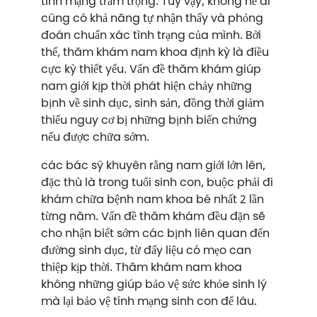
tính mạng trầm trọng. Tuy vậy, không hề ai
cũng có khả năng tự nhận thấy và phỏng
đoán chuẩn xác tình trạng của mình. Bởi
thế, thăm khám nam khoa định kỳ là điều
cực kỳ thiết yếu. Vấn đề thăm khám giúp
nam giới kịp thời phát hiện chảy những
bịnh về sinh dục, sinh sản, đồng thời giảm
thiểu nguy cơ bị những bịnh biến chứng
nếu được chữa sớm.
các bác sỹ khuyên rằng nam giới lớn lên,
đặc thù là trong tuổi sinh con, buộc phải đi
khám chữa bệnh nam khoa bé nhất 2 lần
từng năm. Vấn đề thăm khám đều đặn sẽ
cho nhận biết sớm các bịnh liên quan đến
đường sinh dục, từ đấy liệu có mẹo can
thiệp kịp thời. Thăm khám nam khoa
không những giúp bảo vệ sức khỏe sinh lý
mà lại bảo vệ tính mạng sinh con để lâu.