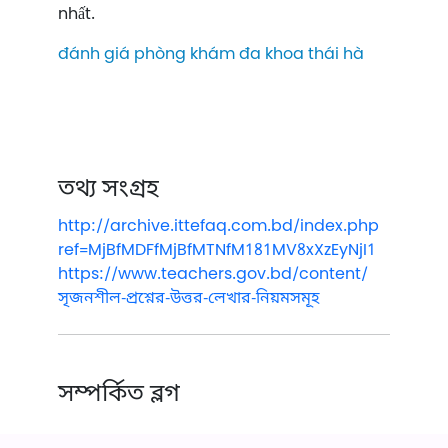
nhất.
đánh giá phòng khám đa khoa thái hà
তথ্য সংগ্রহ
http://archive.ittefaq.com.bd/index.php
ref=MjBfMDFfMjBfMTNfM181MV8xXzEyNjI1
https://www.teachers.gov.bd/content/
সৃজনশীল-প্রশ্নের-উত্তর-লেখার-নিয়মসমূহ
সম্পর্কিত ব্লগ