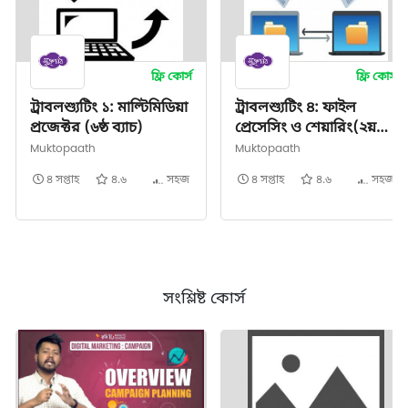
ফ্রি কোর্স
ফ্রি কোর্স
ট্রাবলশ্যুটিং ১: মাল্টিমিডিয়া
ট্রাবলশ্যুটিং ৪: ফাইল
প্রজেক্টর (৬ষ্ঠ ব্যাচ)
প্রেসেসিং ও শেয়ারিং(২য়
ব্যাচ )
Muktopaath
Muktopaath
৪ সপ্তাহ
৪.৬
সহজ
৪ সপ্তাহ
৪.৬
সহজ
সংশ্লিষ্ট কোর্স