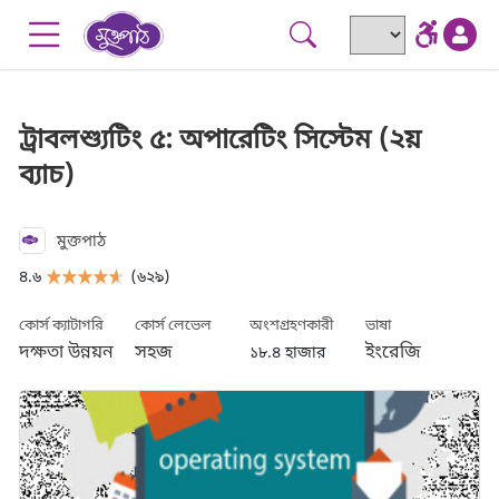
Skip to main content
Go to accessibility menu
ট্রাবলশ্যুটিং ৫: অপারেটিং সিস্টেম (২য়
ব্যাচ)
মুক্তপাঠ
৪.৬
(৬২৯)
কোর্স ক্যাটাগরি
কোর্স লেভেল
অংশগ্রহণকারী
ভাষা
দক্ষতা উন্নয়ন
সহজ
ইংরেজি
১৮.৪ হাজার