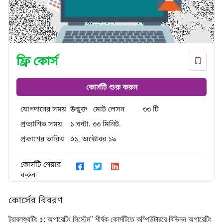
ফ্রি কোর্স
কোর্সটি শুরু করুন
যোগদানের সময়
উন্মুক্ত
মোট লেসন
৩৩ টি
প্রত্যাশিত সময়
১ ঘন্টা. ৩৩ মিনিট.
প্রকাশের তারিখ
০১, অক্টোবর ১৯
কোর্সটি শেয়ার
করুন-
কোর্সের বিবরণ
ট্রাবলশ্যুটিং ৫: অপারেটিং সিস্টেম" শীর্ষক কোর্সটিতে কম্পিউটাররে বিভিন্ন অপারেটিং