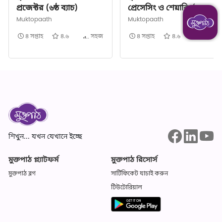
প্রজেক্টর (৬ষ্ঠ ব্যাচ)
প্রেসেসিং ও শেয়ারিং(২য়
ব্যাচ )
Muktopaath
Muktopaath
৪ সপ্তাহ
৪.৬
সহজ
৪ সপ্তাহ
৪.৬
সহজ
শিখুন... যখন যেখানে ইচ্ছে
মুক্তপাঠ প্ল্যাটফর্ম
মুক্তপাঠ রিসোর্স
মুক্তপাঠ ব্লগ
সার্টিফিকেট যাচাই করুন
টিউটোরিয়াল