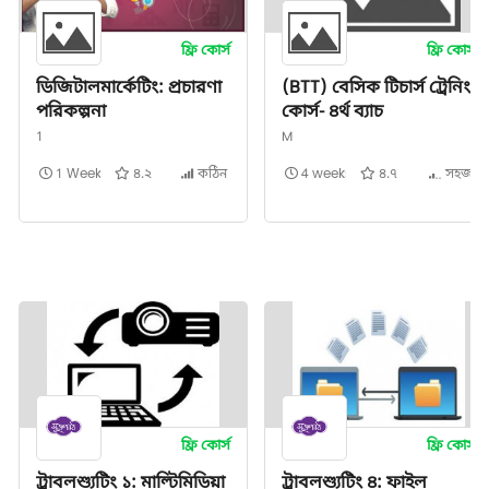
ফ্রি কোর্স
ফ্রি কোর্স
ডিজিটালমার্কেটিং: প্রচারণা
(BTT) বেসিক টিচার্স ট্রেনিং
পরিকল্পনা
কোর্স- ৪র্থ ব্যাচ
1
M
1 Week
৪.২
কঠিন
4 weeks
৪.৭
সহজ
ফ্রি কোর্স
ফ্রি কোর্স
ট্রাবলশ্যুটিং ১: মাল্টিমিডিয়া
ট্রাবলশ্যুটিং ৪: ফাইল