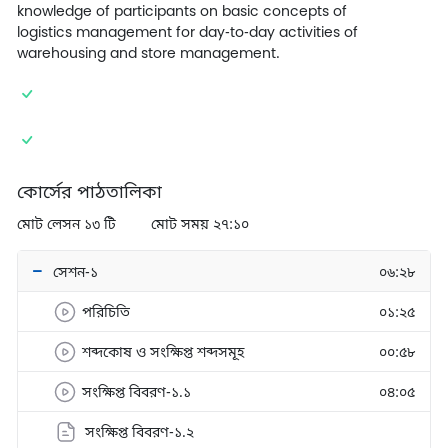
knowledge of participants on basic concepts of
logistics management for day-to-day activities of
warehousing and store management.
কোর্সের পাঠতালিকা
মোট লেসন ১৩ টি
মোট সময় ২৭:১০
সেশন-১
০৬:২৮
পরিচিতি
০১:২৫
শব্দকোষ ও সংক্ষিপ্ত শব্দসমূহ
০০:৫৮
সংক্ষিপ্ত বিবরণ-১.১
০৪:০৫
সংক্ষিপ্ত বিবরণ-১.২