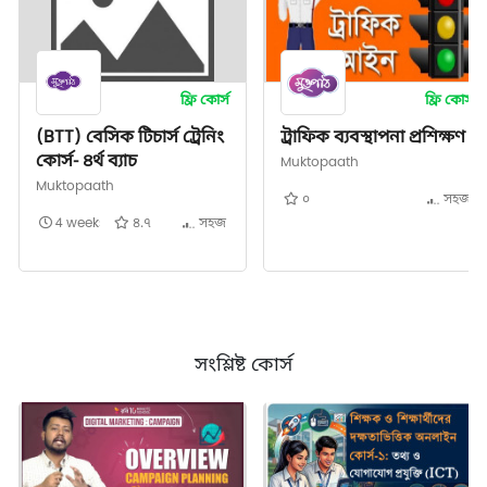
ফ্রি কোর্স
ফ্রি কোর্স
(BTT) বেসিক টিচার্স ট্রেনিং
ট্রাফিক ব্যবস্থাপনা প্রশিক্ষণ
কোর্স- ৪র্থ ব্যাচ
Muktopaath
Muktopaath
০
সহজ
4 weeks
৪.৭
সহজ
সংশ্লিষ্ট কোর্স