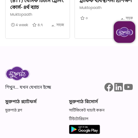
(BTT) বেসিক টিচার্স ট্রেনিং
ট্রাফিক ব্যবস্থাপনা প্রশিক্ষণ
কোর্স- ৪র্থ ব্যাচ
Muktopaath
Muktopaath
০
সহজ
4 weeks
৪.৭
সহজ
শিখুন... যখন যেখানে ইচ্ছে
মুক্তপাঠ প্ল্যাটফর্ম
মুক্তপাঠ রিসোর্স
মুক্তপাঠ ব্লগ
সার্টিফিকেট যাচাই করুন
টিউটোরিয়াল