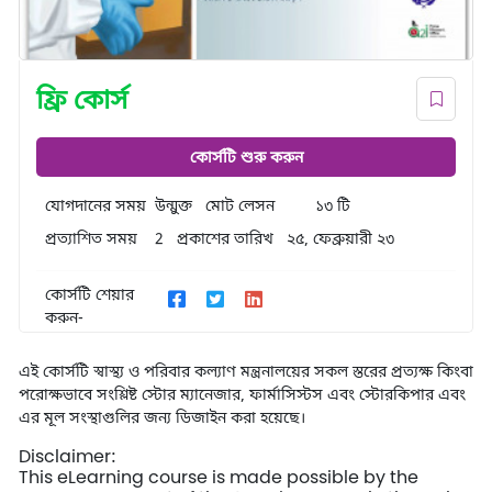
ফ্রি কোর্স
কোর্সটি শুরু করুন
যোগদানের সময়
উন্মুক্ত
মোট লেসন
১৩ টি
প্রত্যাশিত সময়
2
প্রকাশের তারিখ
২৫, ফেব্রুয়ারী ২৩
কোর্সটি শেয়ার
করুন-
এই
কোর্সটি
স্বাস্থ্য
ও
পরিবার
কল্যাণ
মন্ত্রনালয়ের
সকল
স্তরের
প্রত্যক্ষ
কিংবা
পরোক্ষভাবে
সংশ্লিষ্ট
স্টোর
ম্যানেজার
,
ফার্মাসিস্টস
এবং
স্টোরকিপার
এবং
এর
মূল
সংস্থাগুলির
জন্য
ডিজাইন
করা
হয়েছে।
Disclaimer:
This eLearning course is made possible by the