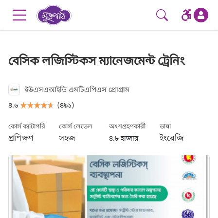
Skip to main content
Go to accessibility menu
বেসিক লজিস্টিকস ম্যানেজমেন্ট ট্রেনিং
ইউএসএআইডি এমটিএপিএস প্রোগ্রাম
৪.৬
(৪৯১)
কোর্স ক্যাটাগরি
কোর্স লেভেল
অংশগ্রহণকারী
ভাষা
প্রশিক্ষণ
সহজ
ইংরেজি
৪.৮ হাজার