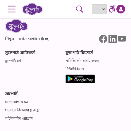
Skip to main content
Go to accessibility menu
শিখুন... যখন যেখানে ইচ্ছে
মুক্তপাঠ প্ল্যাটফর্ম
মুক্তপাঠ রিসোর্স
মুক্তপাঠ ব্লগ
সার্টিফিকেট যাচাই করুন
টিউটোরিয়াল
সাপোর্ট
যোগাযোগ করুন
সচরাচর জিজ্ঞাসা (FAQ)
পার্টনারশিপ প্রোগ্রাম